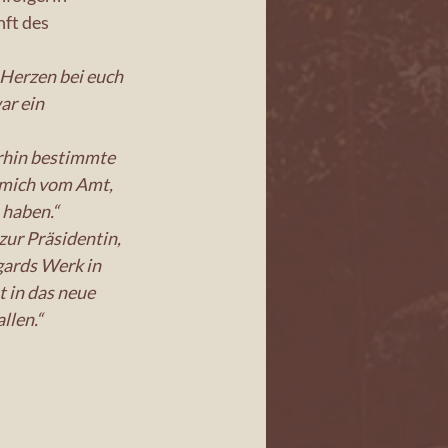
ft des 
Herzen bei euch 
ar ein 
erhin bestimmte 
mich vom Amt, 
 haben.“
zur Präsidentin, 
gards Werk in 
 in das neue 
llen.“