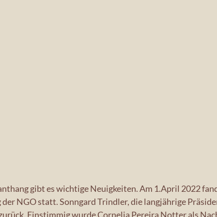
thang gibt es wichtige Neuigkeiten. Am 1.April 2022 fand 
er NGO statt. Sonngard Trindler, die langjährige Präside
 zurück. Einstimmig wurde Cornelia Pereira Notter als Nac