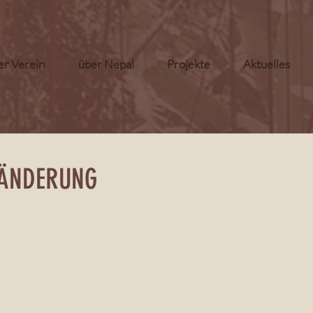
i
er Verein
über Nepal
Projekte
Aktuelles
RÄNDERUNG