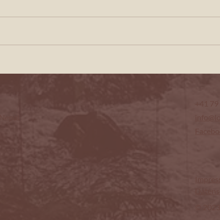
Mitgliederversammlung 2026
Gschän
Predig
+41 79
 Nepal
info@l
Facebo
Impre
Datens
© 2023