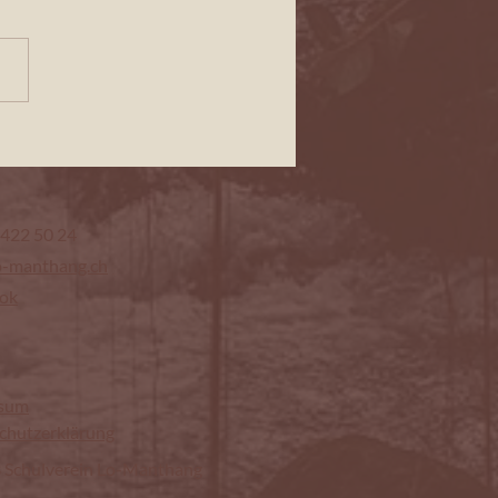
ggmärt am 15./16.11.2025 auf dem
erhof
 422 50 24
o-manthang.ch
ok
ssum
chutzerklärung
 Schulverein Lo-Manthang