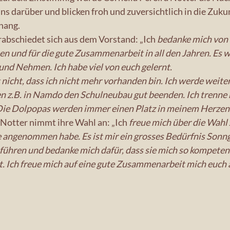
ns darüber und blicken froh und zuversichtlich in die Zukun
hang.
rabschiedet sich aus dem Vorstand: „Ich
 bedanke mich von 
uen und für die gute Zusammenarbeit in all den Jahren. Es w
und Nehmen. Ich habe viel von euch gelernt.
 nicht, dass ich nicht mehr vorhanden bin. Ich werde weit
z.B. in Namdo den Schulneubau gut beenden. Ich trenne 
 Die Dolpopas werden immer einen Platz in meinem Herzen
 Notter nimmt ihre Wahl an: „Ich
 freue mich über die Wahl 
e angenommen habe. Es ist mir ein grosses Bedürfnis Sonn
führen und bedanke mich dafür, dass sie mich so kompetent
. Ich freue mich auf eine gute Zusammenarbeit mich euch a