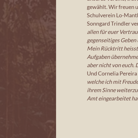
gewählt. Wir freuen u
Schulverein Lo-Mant
Sonngard Trindler ve
allen für euer Vertra
gegenseitiges Geben 
Mein Rücktritt heisst
Aufgaben übernehmen 
aber nicht von euch.
Und Cornelia Pereira
welche ich mit Freud
ihrem Sinne weiterzu
Amt eingearbeitet hat