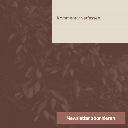
Kommentar verfassen...
SANDMANDALA TOURNÉE 2026
Schulverein Lo-Manthang, Magden
Bildung heisst Zukunft für Kinder in
Kontaktadresse:
Duttli 16, 4446 Buckten
Newsletter abonnieren